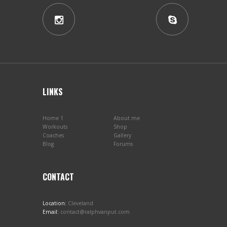
LINKS
Home 1
About me
Workouts
Shop
Coaches
Gallery
Blog
Forums
CONTACT
Location:
Cleveland
Email:
contact@ralphvanput.com